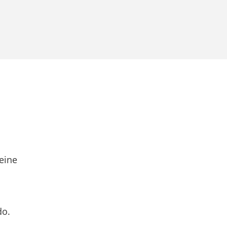
eine
do.