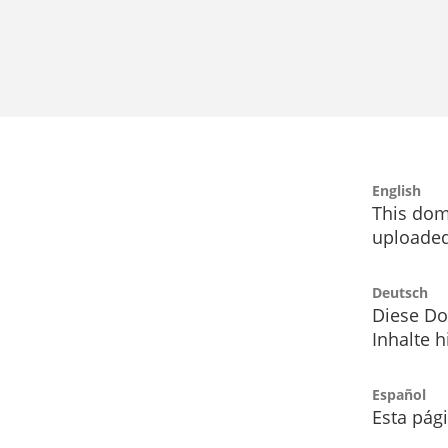
English
This dom
uploaded
Deutsch
Diese Do
Inhalte h
Español
Esta pág